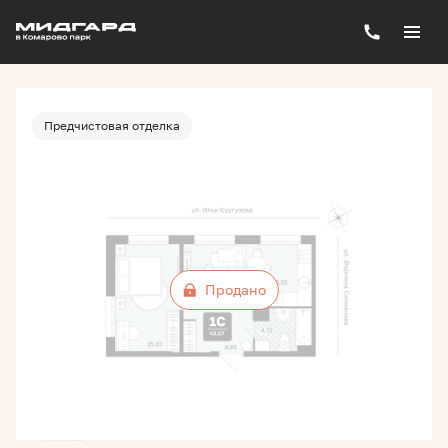
2
1-комнатная
43.67 м
Цена по запросу
Предчистовая отделка
Продано