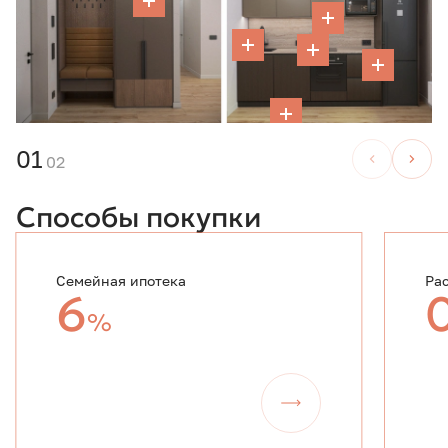
01
02
Способы покупки
Семейная ипотека
Ра
6
%