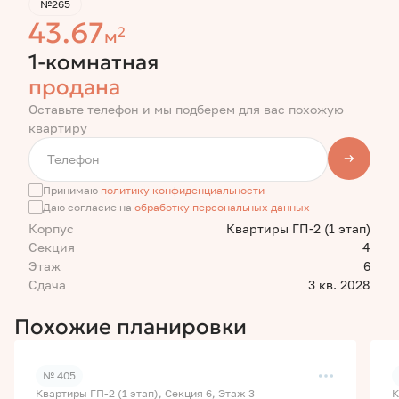
№265
43.67
2
м
1-комнатная
продана
Оставьте телефон и мы подберем для вас похожую
квартиру
Принимаю
политику конфиденциальности
Даю согласие на
обработку персональных данных
Корпус
Квартиры ГП-2 (1 этап)
Секция
4
Этаж
6
Сдача
3 кв. 2028
Похожие планировки
№ 405
Квартиры ГП-2 (1 этап), Секция 6, Этаж 3
К