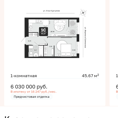
2
1-комнатная
45.67 м
6 030 000
руб.
В ипотеку от 16 247 руб./мес.
В
Предчистовая отделка