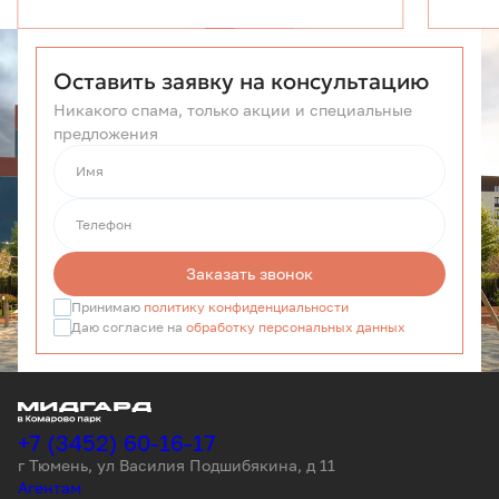
Оставить заявку на консультацию
Никакого спама, только акции и специальные
предложения
Имя
Телефон
Заказать звонок
Принимаю
политику конфиденциальности
Даю согласие на
обработку персональных данных
+7 (3452) 60-16-17
г Тюмень, ул Василия Подшибякина, д 11
Агентам