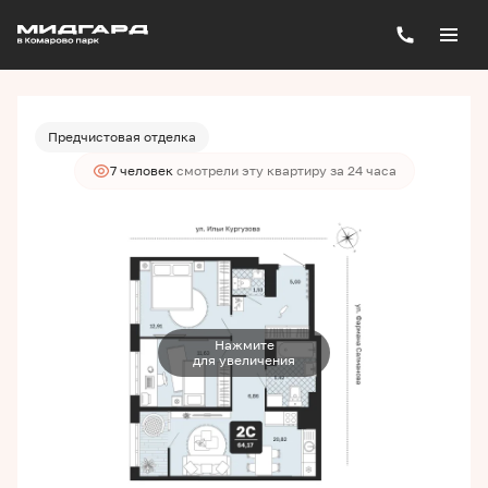
2
2-комнатная
64.17 м
7 640 000 руб.
Ипотека
от 20 585 руб./мес.
Предчистовая отделка
7 человек
смотрели эту квартиру за 24 часа
Нажмите
для увеличения