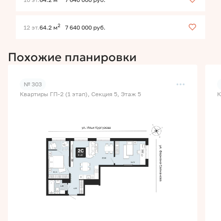
2
12 эт.
64.2 м
7 640 000 руб.
Похожие планировки
№ 303
Квартиры ГП-2 (1 этап), Секция 5, Этаж 5
К