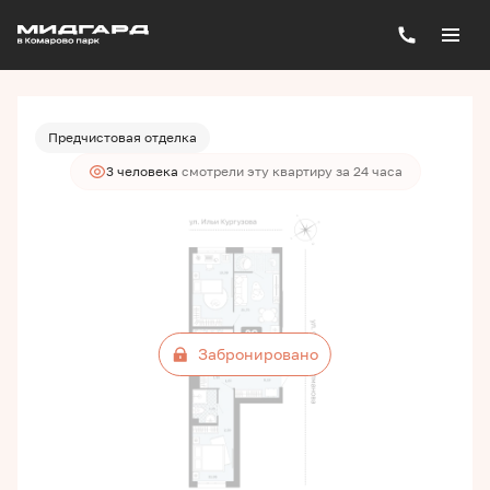
2
2-комнатная
66.24 м
Цена по запросу
Предчистовая отделка
3 человекa
смотрели эту квартиру за 24 часа
Забронировано