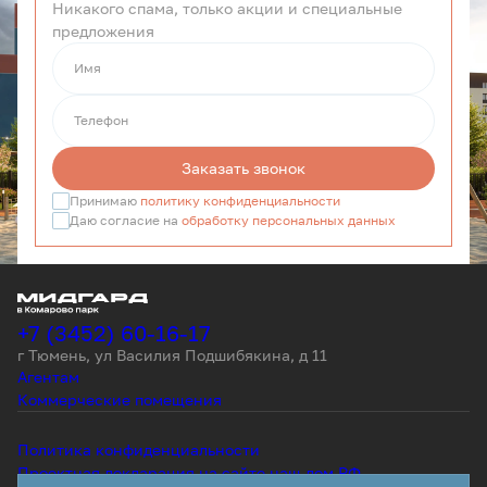
Никакого спама, только акции и специальные
предложения
Имя
Телефон
Заказать звонок
Принимаю
политику конфиденциальности
Даю согласие на
обработку персональных данных
+7 (3452) 60-16-17
г Тюмень, ул Василия Подшибякина, д 11
Агентам
Коммерческие помещения
Политика конфиденциальности
Проектная декларация на сайте наш.дом.РФ