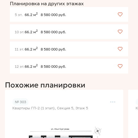
Планировка на других этажах
2
5 эт.
66.2 м
8 580 000 руб.
2
10 эт.
66.2 м
8 580 000 руб.
2
11 эт.
66.2 м
8 580 000 руб.
2
12 эт.
66.2 м
8 580 000 руб.
Похожие планировки
№ 303
Квартиры ГП-2 (1 этап), Секция 5, Этаж 5
К