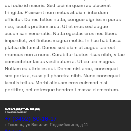
dui odio id mauris. Sed lacinia quam ac placerat
fringilla. Praesent non metus at diam interdum
efficitur. Donec tellus nulla, congue dignissim purus
nec, iaculis pretium arcu. Ut et eros sed augue
accumsan venenatis. Nulla egestas eros nec libero
imperdiet, vel finibus magna mollis. In hac habitasse
platea dictumst. Donec sed diam at augue laoreet
rhoncus non a nunc. Curabitur luctus risus nibh, vitae
consectetur lacus vestibulum a. Ut eu leo magna.
Nullam eu ultricies dui. Donec nisl arcu, consequat
sed porta a, suscipit pharetra nibh. Nunc consequat
iaculis tellus. Morbi aliquam eros euismod nisi
porttitor, pellentesque hendrerit massa elementum.
+7 (3452) 60-16-17
г Тюмень, ул Василия Подшибякина, д 11
Агентам