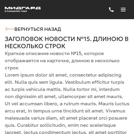
ВЕРНУТЬСЯ НАЗАД
ЗАГОЛОВОК НОВОСТИ №15. ДЛИНОЮ В
НЕСКОЛЬКО СТРОК
Краткое описание новости №15, которое
отображается на карточке, длиною в несколько
строк
Lorem ipsum dolor sit amet, consectetur adipiscing
elit. Nulla quis sem ligula. Vestibulum efficitur turpis
ac turpis vehicula mattis. Nulla tortor mi, interdum
non dignissim sit amet, ullamcorper sit amet mauris.
Ut vel accumsan libero, a rutrum mauris. Mauris luctus
arcu erat, in tempus urna tincidunt sit amet. Vivamus
malesuada varius diam, sit amet placerat orci posuere
quis. Curabitur sollicitudin, enim nec scelerisque
laoreet, lectus condimentum lectus, sit amet porttitor