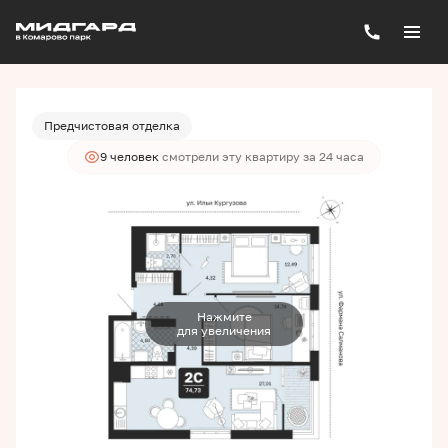
2
2-комнатная
74.73 м
9 760 000 руб.
Ипотека
от 26 297 руб./мес.
Предчистовая отделка
9 человек
смотрели эту квартиру за 24 часа
Нажмите
для увеличения