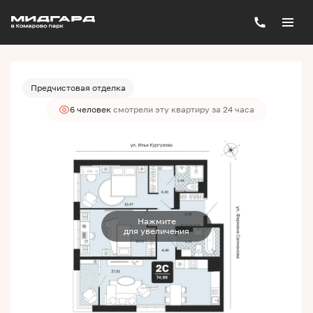
2
2-комнатная
74.99 м
9 980 000 руб.
Ипотека
от 26 889 руб./мес.
Предчистовая отделка
6 человек
смотрели эту квартиру за 24 часа
Нажмите
для увеличения