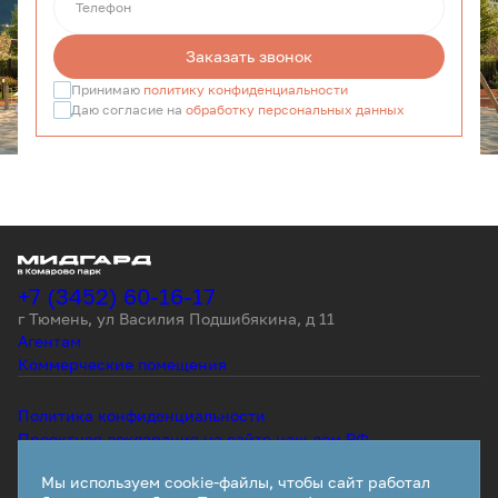
Телефон
Заказать звонок
Принимаю
политику конфиденциальности
Даю согласие на
обработку персональных данных
+7 (3452) 60-16-17
г Тюмень, ул Василия Подшибякина, д 11
Агентам
Коммерческие помещения
Политика конфиденциальности
Проектная декларация на сайте наш.дом.РФ
ООО «Специализированный застройщик Мидгард Рус»;
Мы используем cookie-файлы, чтобы сайт работал
Юридический адрес: г. Тюмень, ул. Мельникайте, д. 135Б,